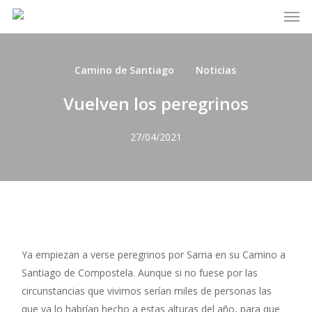
Men
Skip
to
main
content
Camino de Santiago
Noticias
Vuelven los peregrinos
27/04/2021
Ya empiezan a verse peregrinos por Sarria en su Camino a
Santiago de Compostela. Aunque si no fuese por las
circunstancias que vivimos serían miles de personas las
que ya lo habrían hecho a estas alturas del año, para que