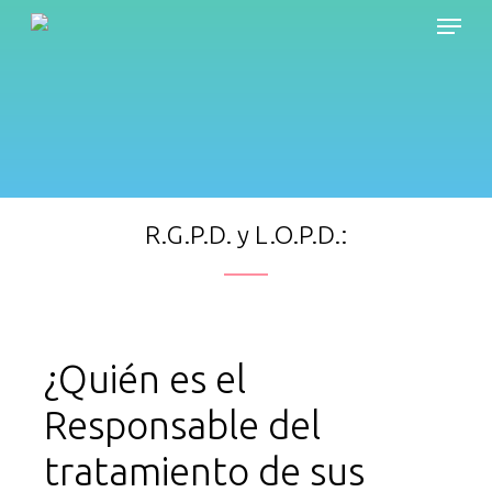
Skip
Menu
to
main
content
R.G.P.D. y L.O.P.D.:
¿Quién es el
Responsable del
tratamiento de sus