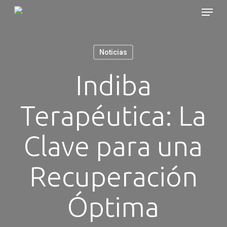
Skip
Menu
to
main
content
Noticias
Indiba
Terapéutica: La
Clave para una
Recuperación
Óptima