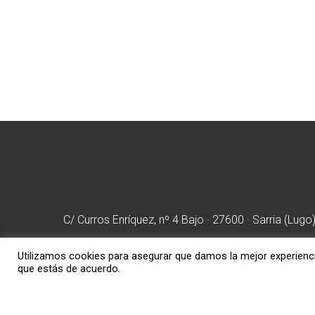
Noticias
¿Cómo afecta el frío a
los músculos?
C/ Curros Enríquez, nº 4 Bajo · 27600 · Sarria (Lugo
Utilizamos cookies para asegurar que damos la mejor experiencia
que estás de acuerdo.