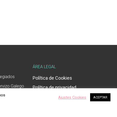
ÁREA LEGAL
legiados
Política de Cookies
ervizo Galego
Política de privacidad
mos
Ajustes Cookies
ACEPTAR
o: C-27-