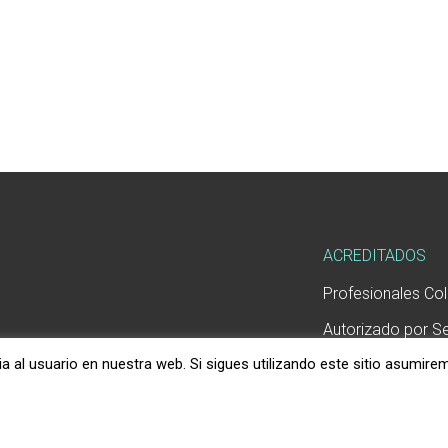
ACREDITADOS
Profesionales Co
)
Autorizado por S
de Saúde
 al usuario en nuestra web. Si sigues utilizando este sitio asumire
Número de registr
000210