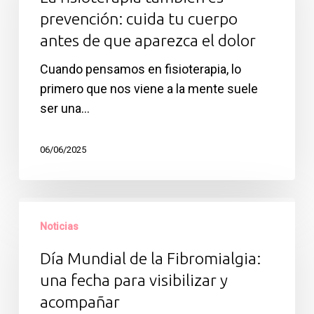
es
prevención: cuida tu cuerpo
prevención:
antes de que aparezca el dolor
cuida
tu
Cuando pensamos en fisioterapia, lo
cuerpo
primero que nos viene a la mente suele
antes
ser una…
de
que
06/06/2025
aparezca
el
dolor
Día
Mundial
Noticias
de
Día Mundial de la Fibromialgia:
la
una fecha para visibilizar y
Fibromialgia:
acompañar
una