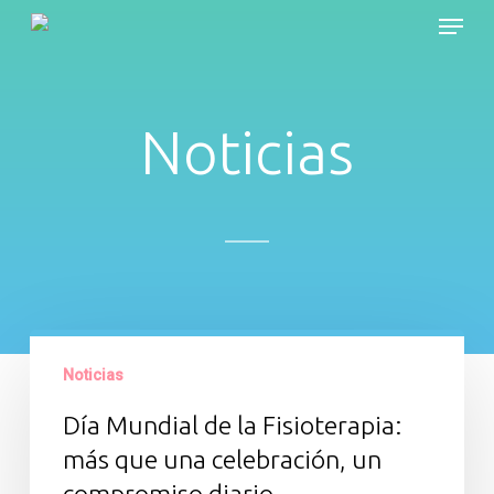
Skip
Menu
to
main
content
Noticias
Día
Mundial
Noticias
de
Día Mundial de la Fisioterapia:
la
más que una celebración, un
Fisioterapia:
compromiso diario