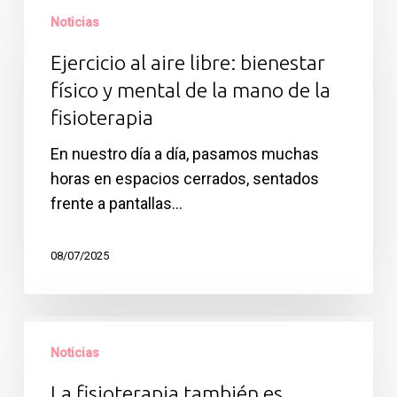
al
Noticias
aire
Ejercicio al aire libre: bienestar
libre:
físico y mental de la mano de la
bienestar
fisioterapia
físico
y
En nuestro día a día, pasamos muchas
mental
horas en espacios cerrados, sentados
de
frente a pantallas…
la
mano
08/07/2025
de
la
fisioterapia
La
fisioterapia
Noticias
también
La fisioterapia también es