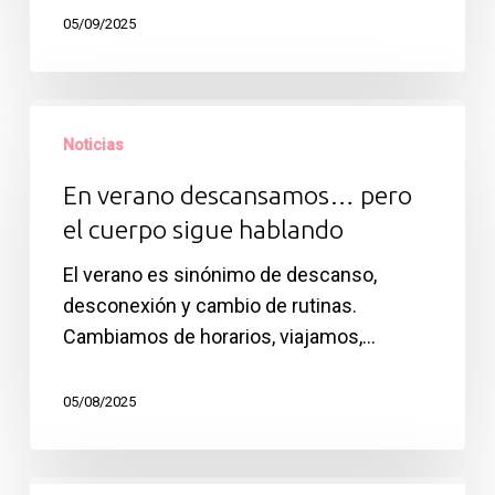
05/09/2025
En
verano
Noticias
descansamos…
En verano descansamos… pero
pero
el cuerpo sigue hablando
el
cuerpo
El verano es sinónimo de descanso,
sigue
desconexión y cambio de rutinas.
hablando
Cambiamos de horarios, viajamos,…
05/08/2025
Ejercicio