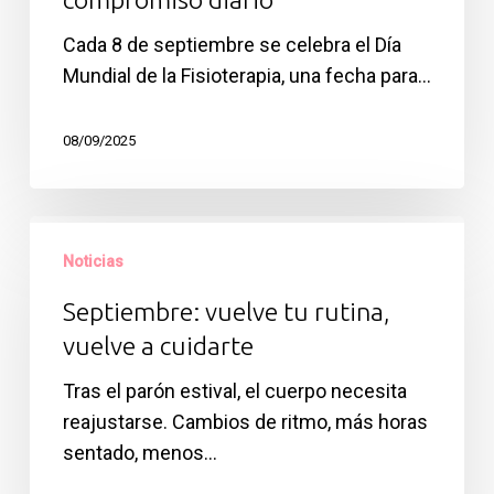
más
que
Cada 8 de septiembre se celebra el Día
una
Mundial de la Fisioterapia, una fecha para…
celebración,
un
08/09/2025
compromiso
diario
Septiembre:
vuelve
Noticias
tu
Septiembre: vuelve tu rutina,
rutina,
vuelve a cuidarte
vuelve
a
Tras el parón estival, el cuerpo necesita
cuidarte
reajustarse. Cambios de ritmo, más horas
sentado, menos…